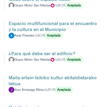
Grupo Motor San Nikolas
Participante oficial
0
0
Aceptada
Espacio multifuncional para el encuentro
y la cultura en el Municipio
Asier Paredes
0
0
Aceptada
¿Para qué debe ser el edificio?
Grupo Motor San Nikolas
Participante oficial
0
0
Aceptada
Maila ertain-txikiko kultur ekitaldietarako
lekua
Josu Amezaga Albizu
0
0
Aceptada