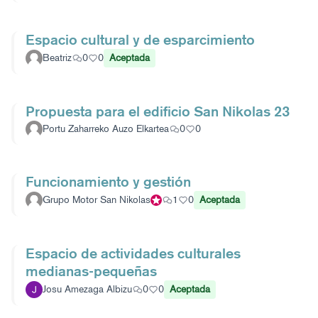
Espacio cultural y de esparcimiento
Beatriz
0
0
Aceptada
Propuesta para el edificio San Nikolas 23
Portu Zaharreko Auzo Elkartea
0
0
Funcionamiento y gestión
Grupo Motor San Nikolas
Participante oficial
1
0
Aceptada
Espacio de actividades culturales
medianas-pequeñas
Josu Amezaga Albizu
0
0
Aceptada