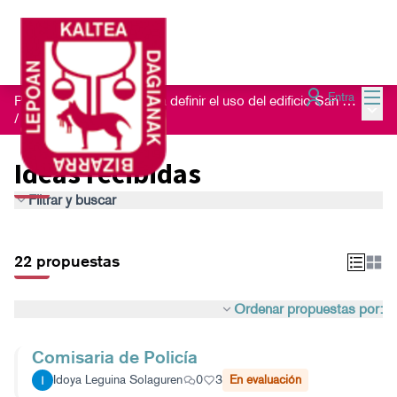
Menú
Entra
Proceso de escucha para definir el uso del edificio San Nikolas 23
Menú 
/
Ideas recibidas
Ideas recibidas
Filtrar y buscar
22 propuestas
Ordenar propuestas por:
Comisaria de Policía
Idoya Leguina Solaguren
0
3
En evaluación