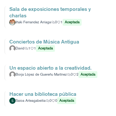
Sala de exposiciones temporales y
charlas
Iñaki Fernandez Arriaga
0
1
Aceptada
Conciertos de Música Antigua
David
1
1
Aceptada
Un espacio abierto a la creatividad.
Borja López de Guereñu Martínez
0
2
Aceptada
Hacer una biblioteca pública
Saioa Arteagabeitia
0
0
Aceptada