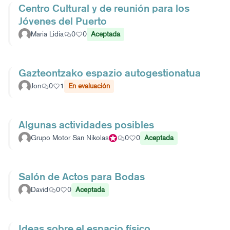
Centro Cultural y de reunión para los
Jóvenes del Puerto
Maria Lidia
0
0
Aceptada
Gazteontzako espazio autogestionatua
Jon
0
1
En evaluación
Algunas actividades posibles
Grupo Motor San Nikolas
Participante oficial
0
0
Aceptada
Salón de Actos para Bodas
David
0
0
Aceptada
Ideas sobre el espacio físico