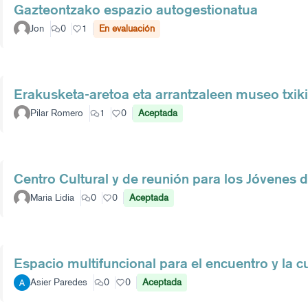
Gazteontzako espazio autogestionatua
Jon
0
1
En evaluación
Erakusketa-aretoa eta arrantzaleen museo txik
Pilar Romero
1
0
Aceptada
Centro Cultural y de reunión para los Jóvenes 
Maria Lidia
0
0
Aceptada
Espacio multifuncional para el encuentro y la cu
Asier Paredes
0
0
Aceptada