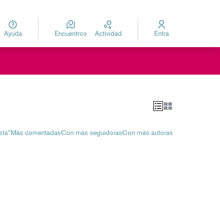
Ayuda
Encuentros
Actividad
Entra
za
Elegir el idioma
ú de usuario
sta"
Más comentadas
Con más seguidoras
Con más autoras