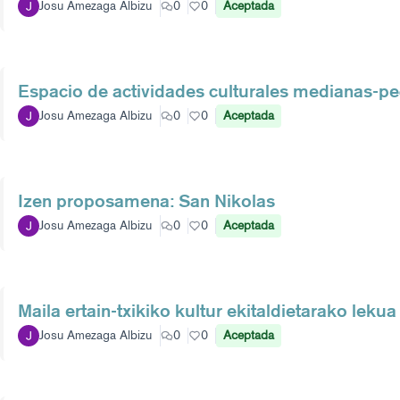
Josu Amezaga Albizu
0
0
Aceptada
Espacio de actividades culturales medianas-p
Josu Amezaga Albizu
0
0
Aceptada
Izen proposamena: San Nikolas
Josu Amezaga Albizu
0
0
Aceptada
Maila ertain-txikiko kultur ekitaldietarako lekua
Josu Amezaga Albizu
0
0
Aceptada