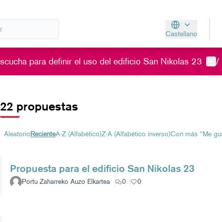
Castellano
Aukeratu hizkunt
Men
cucha para definir el uso del edificio San Nikolas 23
/
22 propuestas
Aleatorio
Reciente
A-Z (Alfabético)
Z-A (Alfabético inverso)
Con más "Me gu
Propuesta para el edificio San Nikolas 23
Portu Zaharreko Auzo Elkartea
0
0