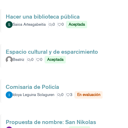
Hacer una biblioteca pública
Saioa Arteagabeitia
0
0
Aceptada
Espacio cultural y de esparcimiento
Beatriz
0
0
Aceptada
Comisaria de Policía
Idoya Leguina Solaguren
0
3
En evaluación
Propuesta de nombre: San Nikolas