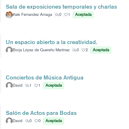
Sala de exposiciones temporales y charlas
Iñaki Fernandez Arriaga
0
1
Aceptada
Un espacio abierto a la creatividad.
Borja López de Guereñu Martínez
0
2
Aceptada
Conciertos de Música Antigua
David
1
1
Aceptada
Salón de Actos para Bodas
David
0
0
Aceptada