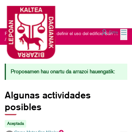
Menú
Entra
Proceso de escucha para definir el uso del edificio San Nikolas 23
Menú 
/
Ideas recibidas
Proposamen hau onartu da arrazoi hauengatik:
Algunas actividades
posibles
Aceptada