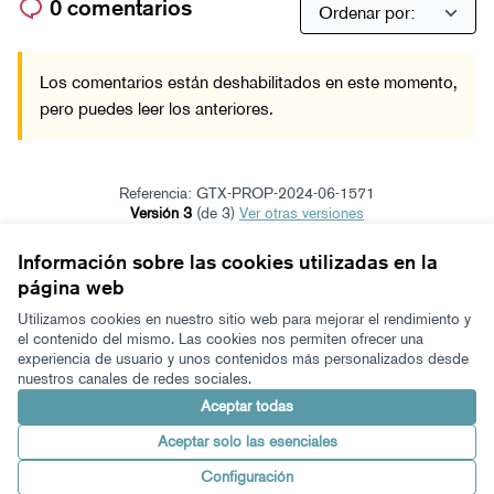
0 comentarios
Los comentarios están deshabilitados en este momento,
pero puedes leer los anteriores.
Referencia: GTX-PROP-2024-06-1571
Versión 3
(de 3)
ver otras versiones
Verificar huella digital
Información sobre las cookies utilizadas en la
página web
Términos y condiciones de uso
Configuración de cookies
Utilizamos cookies en nuestro sitio web para mejorar el rendimiento y
Zeugaz en X
Zeugaz en Facebook
Zeugaz en Instagram
Zeugaz en YouTube
Zeugaz en GitHub
el contenido del mismo. Las cookies nos permiten ofrecer una
experiencia de usuario y unos contenidos más personalizados desde
(Enlace externo)
(Enlace externo)
(Enlace externo)
(Enlace externo)
(Enlace externo)
nuestros canales de redes sociales.
Castellano
Aukeratu hizkuntza
Elegir el idioma
Aceptar todas
Aceptar solo las esenciales
Con licenci
(Enlace exter
Configuración
Made with ❤️
Web creada con software libre.