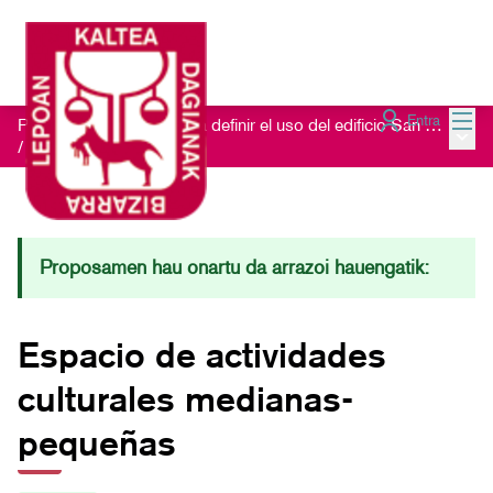
Menú
Entra
Proceso de escucha para definir el uso del edificio San Nikolas 23
Menú 
/
Ideas recibidas
Proposamen hau onartu da arrazoi hauengatik:
Espacio de actividades
culturales medianas-
pequeñas