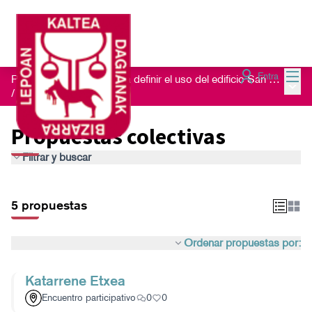
Menú
Entra
Proceso de escucha para definir el uso del edificio San Nikolas 23
Menú 
/
Propuestas colectivas
Propuestas colectivas
Filtrar y buscar
5 propuestas
Ordenar propuestas por:
Katarrene Etxea
Encuentro participativo
0
0