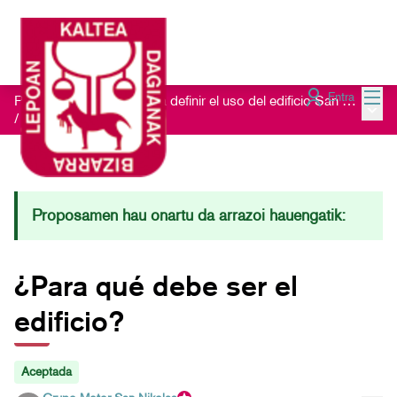
Menú
Entra
Proceso de escucha para definir el uso del edificio San Nikolas 23
Menú 
/
Ideas recibidas
Proposamen hau onartu da arrazoi hauengatik:
¿Para qué debe ser el
edificio?
Aceptada