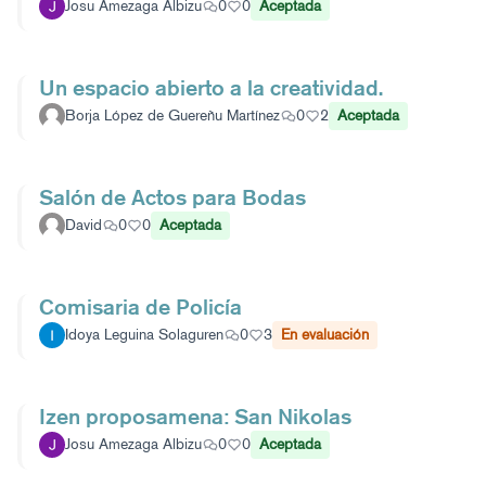
Josu Amezaga Albizu
0
0
Aceptada
Un espacio abierto a la creatividad.
Borja López de Guereñu Martínez
0
2
Aceptada
Salón de Actos para Bodas
David
0
0
Aceptada
Comisaria de Policía
Idoya Leguina Solaguren
0
3
En evaluación
Izen proposamena: San Nikolas
Josu Amezaga Albizu
0
0
Aceptada