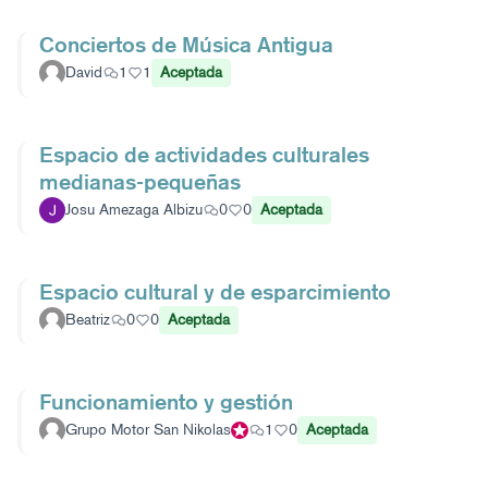
Conciertos de Música Antigua
David
1
1
Aceptada
Espacio de actividades culturales
medianas-pequeñas
Josu Amezaga Albizu
0
0
Aceptada
Espacio cultural y de esparcimiento
Beatriz
0
0
Aceptada
Funcionamiento y gestión
Grupo Motor San Nikolas
Participante oficial
1
0
Aceptada