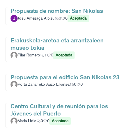
Propuesta de nombre: San Nikolas
Josu Amezaga Albizu
0
0
Aceptada
Erakusketa-aretoa eta arrantzaleen
museo txikia
Pilar Romero
1
0
Aceptada
Propuesta para el edificio San Nikolas 23
Portu Zaharreko Auzo Elkartea
0
0
Centro Cultural y de reunión para los
Jóvenes del Puerto
Maria Lidia
0
0
Aceptada