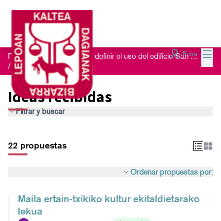
Menú
Entra
Proceso de escucha para definir el uso del edificio San Nikolas 23
Menú 
/
Ideas recibidas
Ideas recibidas
Filtrar y buscar
22 propuestas
Ordenar propuestas por:
Maila ertain-txikiko kultur ekitaldietarako
lekua