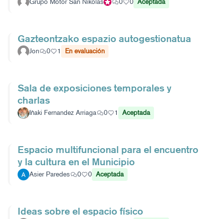
Grupo Motor San Nikolas
Participante oficial
0
0
Aceptada
Gazteontzako espazio autogestionatua
Jon
0
1
En evaluación
Sala de exposiciones temporales y
charlas
Iñaki Fernandez Arriaga
0
1
Aceptada
Espacio multifuncional para el encuentro
y la cultura en el Municipio
Asier Paredes
0
0
Aceptada
Ideas sobre el espacio físico