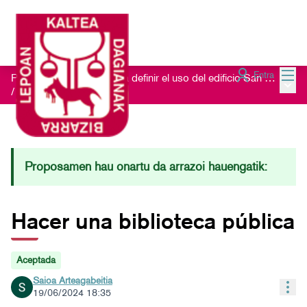
Menú
Entra
Proceso de escucha para definir el uso del edificio San Nikolas 23
Menú 
/
Ideas recibidas
Proposamen hau onartu da arrazoi hauengatik:
Hacer una biblioteca pública
Aceptada
Saioa Arteagabeitia
Con
19/06/2024 18:35