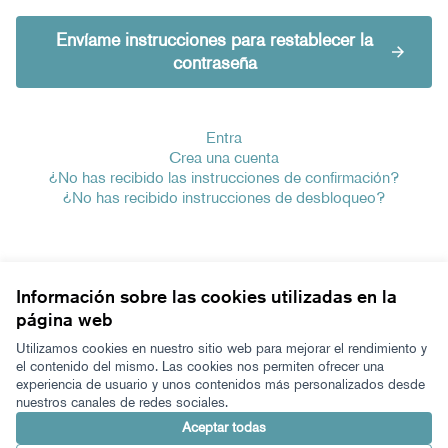
Envíame instrucciones para restablecer la
contraseña
Entra
Crea una cuenta
¿No has recibido las instrucciones de confirmación?
¿No has recibido instrucciones de desbloqueo?
Información sobre las cookies utilizadas en la
página web
Términos y condiciones de uso
Configuración de cookies
Utilizamos cookies en nuestro sitio web para mejorar el rendimiento y
Zeugaz en X
Zeugaz en Facebook
Zeugaz en Instagram
Zeugaz en YouTube
Zeugaz en GitHub
el contenido del mismo. Las cookies nos permiten ofrecer una
experiencia de usuario y unos contenidos más personalizados desde
(Enlace externo)
(Enlace externo)
(Enlace externo)
(Enlace externo)
(Enlace externo)
nuestros canales de redes sociales.
Castellano
Aukeratu hizkuntza
Elegir el idioma
Aceptar todas