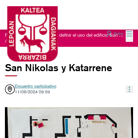
Menú
Entra
Proceso de escucha para definir el uso del edificio San Nikolas 23
Menú 
/
Propuestas colectivas
San Nikolas y Katarrene
Encuentro participativo
Con
11/06/2024 09:59