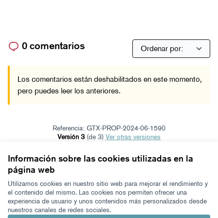
0 comentarios
Los comentarios están deshabilitados en este momento,
pero puedes leer los anteriores.
Referencia: GTX-PROP-2024-06-1590
Versión 3
(de 3)
ver otras versiones
Verificar huella digital
Información sobre las cookies utilizadas en la
página web
Términos y condiciones de uso
Configuración de cookies
Utilizamos cookies en nuestro sitio web para mejorar el rendimiento y
Zeugaz en X
Zeugaz en Facebook
Zeugaz en Instagram
Zeugaz en YouTube
Zeugaz en GitHub
el contenido del mismo. Las cookies nos permiten ofrecer una
experiencia de usuario y unos contenidos más personalizados desde
(Enlace externo)
(Enlace externo)
(Enlace externo)
(Enlace externo)
(Enlace externo)
nuestros canales de redes sociales.
Castellano
Aukeratu hizkuntza
Elegir el idioma