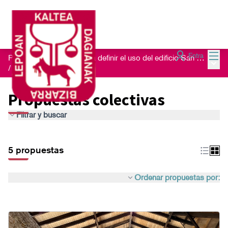
Menú
Entra
Proceso de escucha para definir el uso del edificio San Nikolas 23
Menú 
/
Propuestas colectivas
Propuestas colectivas
Filtrar y buscar
5 propuestas
Ordenar propuestas por: