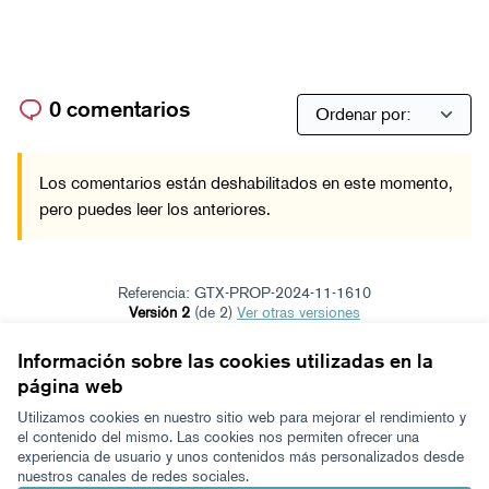
0 comentarios
Los comentarios están deshabilitados en este momento,
pero puedes leer los anteriores.
Referencia: GTX-PROP-2024-11-1610
Versión 2
(de 2)
ver otras versiones
Verificar huella digital
Información sobre las cookies utilizadas en la
página web
Términos y condiciones de uso
Configuración de cookies
Utilizamos cookies en nuestro sitio web para mejorar el rendimiento y
Zeugaz en X
Zeugaz en Facebook
Zeugaz en Instagram
Zeugaz en YouTube
Zeugaz en GitHub
el contenido del mismo. Las cookies nos permiten ofrecer una
experiencia de usuario y unos contenidos más personalizados desde
(Enlace externo)
(Enlace externo)
(Enlace externo)
(Enlace externo)
(Enlace externo)
nuestros canales de redes sociales.
Castellano
Aukeratu hizkuntza
Elegir el idioma