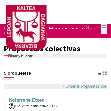
Menú
Entra
Proceso de escucha para definir el uso del edificio San Nikolas 23
Menú 
/
Propuestas colectivas
Propuestas colectivas
Filtrar y buscar
5 propuestas
Ordenar propuestas por:
Katarrene Etxea
Encuentro participativo
0
0