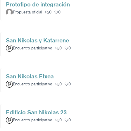
Prototipo de integración
Propuesta oficial
0
0
San Nikolas y Katarrene
Encuentro participativo
0
0
San Nikolas Etxea
Encuentro participativo
0
0
Edificio San Nikolas 23
Encuentro participativo
0
0