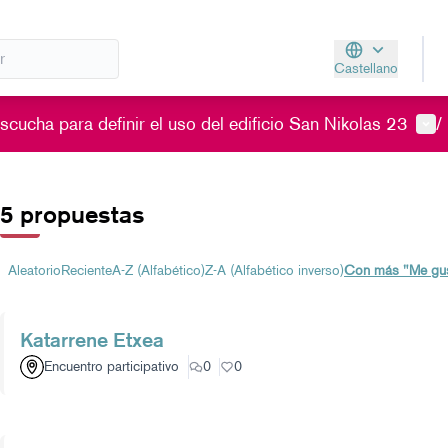
Castellano
Aukeratu hizkunt
Men
cucha para definir el uso del edificio San Nikolas 23
/
5 propuestas
Aleatorio
Reciente
A-Z (Alfabético)
Z-A (Alfabético inverso)
Con más "Me gu
Katarrene Etxea
Encuentro participativo
0
0