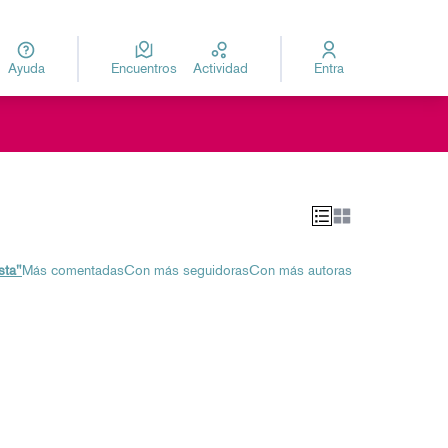
Ayuda
Encuentros
Actividad
Entra
za
Elegir el idioma
ú de usuario
sta"
Más comentadas
Con más seguidoras
Con más autoras