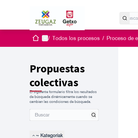
Inicio
Menú principal
/
Todos los procesos
/
Proceso de es
Propuestas
colectivas
El siguiente formulario filtra los resultados
de búsqueda dinámicamente cuando se
cambian las condiciones de búsqueda.
~ Kategoriak