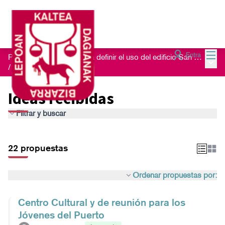
Menú
Entra
Proceso de escucha para definir el uso del edificio San Nikolas 23
Menú 
/
Ideas recibidas
Ideas recibidas
Filtrar y buscar
22 propuestas
Ordenar propuestas por:
Centro Cultural y de reunión para los
Jóvenes del Puerto