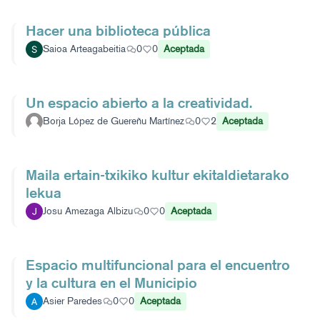
Hacer una biblioteca pública
Saioa Arteagabeitia
0
0
Aceptada
Un espacio abierto a la creatividad.
Borja López de Guereñu Martínez
0
2
Aceptada
Maila ertain-txikiko kultur ekitaldietarako
lekua
Josu Amezaga Albizu
0
0
Aceptada
Espacio multifuncional para el encuentro
y la cultura en el Municipio
Asier Paredes
0
0
Aceptada