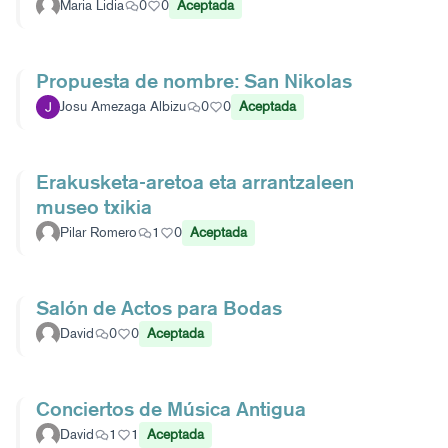
Maria Lidia
0
0
Aceptada
Propuesta de nombre: San Nikolas
Josu Amezaga Albizu
0
0
Aceptada
Erakusketa-aretoa eta arrantzaleen
museo txikia
Pilar Romero
1
0
Aceptada
Salón de Actos para Bodas
David
0
0
Aceptada
Conciertos de Música Antigua
David
1
1
Aceptada