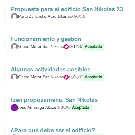
Propuesta para el edificio San Nikolas 23
Portu Zaharreko Auzo Elkartea
0
0
Funcionamiento y gestión
Grupo Motor San Nikolas
Participante oficial
1
0
Aceptada
Algunas actividades posibles
Grupo Motor San Nikolas
Participante oficial
0
0
Aceptada
Izen proposamena: San Nikolas
Josu Amezaga Albizu
0
0
Aceptada
¿Para qué debe ser el edificio?