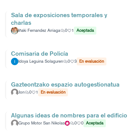
Sala de exposiciones temporales y
charlas
Iñaki Fernandez Arriaga
0
1
Aceptada
Comisaria de Policía
Idoya Leguina Solaguren
0
3
En evaluación
Gazteontzako espazio autogestionatua
Jon
0
1
En evaluación
Algunas ideas de nombres para el edificio
Grupo Motor San Nikolas
Participante oficial
0
0
Aceptada