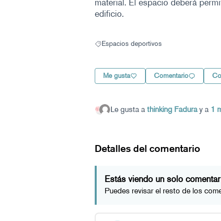
material. El espacio deberá perm
edificio.
Espacios deportivos
Resultados al filtrar por: Espacios deportiv
Me gusta
Comentario
Co
Le gusta a
thinking Fadura
y a
1
Detalles del comentario
Estás viendo un solo comentar
Puedes revisar el resto de los com