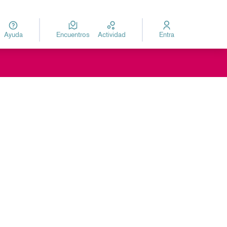
Ayuda
Encuentros
Actividad
Entra
za
Elegir el idioma
oles de recursos