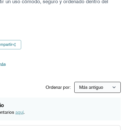
itir un uso cómodo, seguro y ordenado dentro del
os
mpartir
 más
Ordenar por:
io
entarios
aquí
.