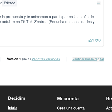
2
Editado
 la propuesta y te animamos a participar en la sesión de
e octubre en TikiToki Zentroa (
Escucha de necesidades y
1
0
Versión 1
(de 1)
ver otras versiones
Verificar huella digital
Decidim
Mi cuenta
Re
Inicio
Crea una cuenta
Act