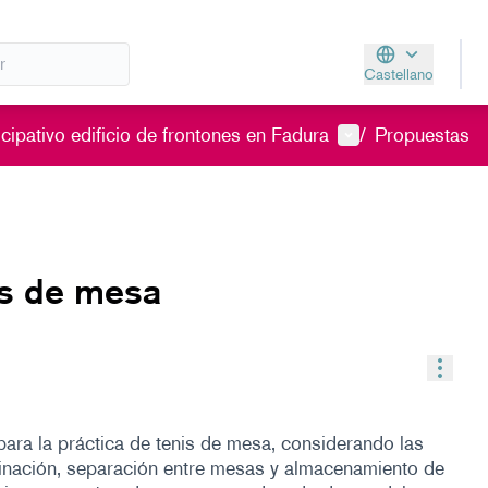
Castellano
Aukeratu hizkunt
Menú de usuario
cipativo edificio de frontones en Fadura
/
Propuestas
is de mesa
Contr
ara la práctica de tenis de mesa, considerando las
minación, separación entre mesas y almacenamiento de