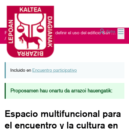
Menú
Entra
Proceso de escucha para definir el uso del edificio San Nikolas 23
Menú 
/
Ideas recibidas
Incluido en
Encuentro participativo
Proposamen hau onartu da arrazoi hauengatik:
Espacio multifuncional para
el encuentro y la cultura en