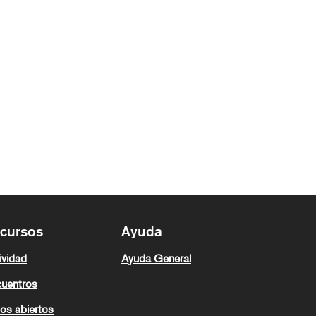
cursos
Ayuda
ividad
Ayuda General
uentros
os abiertos