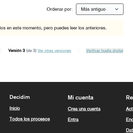
Ordenar por:
os en este momento, pero puedes leer los anteriores.
Versión 3
(de 3)
ver otras versiones
Verificar huella digital
Decidim
Mi cuenta
Re
Inicio
Crea una cuenta
Act
Todos los procesos
Entra
Enc
Dat