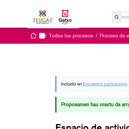
Inicio
Menú principal
/
Todos los procesos
/
Proceso de es
Incluido en
Encuentro participativo
Proposamen hau onartu da arra
Espacio de activ