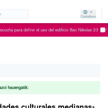
Castellano
Aukeratu hizkunt
Men
cucha para definir el uso del edificio San Nikolas 23
/
zoi hauengatik:
idades culturales medianas-