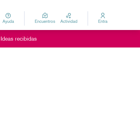
Ayuda
Encuentros
Actividad
Entra
za
Elegir el idioma
ú de usuario
Ideas recibidas