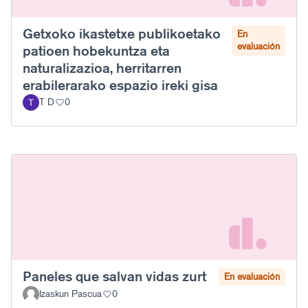
Getxoko ikastetxe publikoetako
En
evaluación
patioen hobekuntza eta
naturalizazioa, herritarren
erabilerarako espazio ireki gisa
T D
0
Paneles que salvan vidas zurt
En evaluación
Izaskun Pascua
0