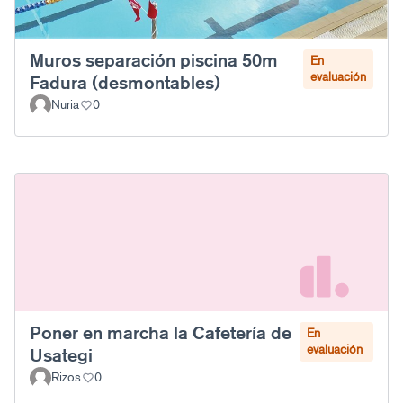
Muros separación piscina 50m
En
evaluación
Fadura (desmontables)
Nuria
0
Poner en marcha la Cafetería de
En
evaluación
Usategi
Rizos
0