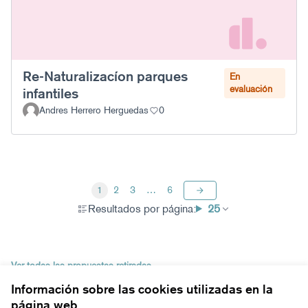
Re-Naturalizacíon parques
En
evaluación
infantiles
Andres Herrero Herguedas
0
1
2
3
…
6
Resultados por página:
25
Ver todas las propuestas retiradas
Información sobre las cookies utilizadas en la
página web