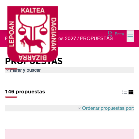
Menú
Entra
Menú 
Presupuestos Participativos 2027
/
PROPUESTAS
PROPUESTAS
Filtrar y buscar
146 propuestas
Ordenar propuestas por: