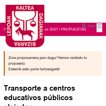
Menú
Entra
Menú 
Presupuestos Participativos 2027
/
PROPUESTAS
Zure proposamena jaso dugu/ Hemos recibido tu
propuesta
Eskerrik asko parte hartzeagatik!
Transporte a centros
educativos públicos