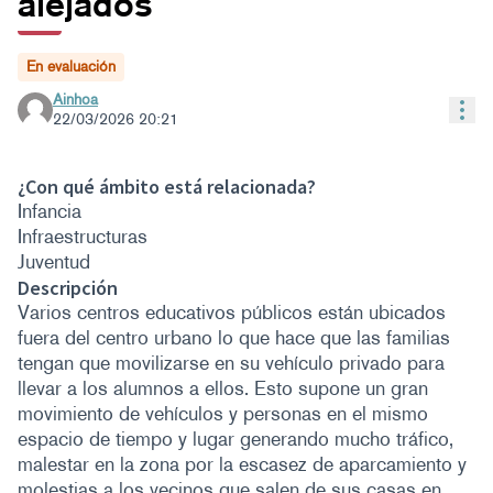
alejados
En evaluación
Ainhoa
Con
22/03/2026 20:21
¿Con qué ámbito está relacionada?
Infancia
Infraestructuras
Juventud
Descripción
Varios centros educativos públicos están ubicados
fuera del centro urbano lo que hace que las familias
tengan que movilizarse en su vehículo privado para
llevar a los alumnos a ellos. Esto supone un gran
movimiento de vehículos y personas en el mismo
espacio de tiempo y lugar generando mucho tráfico,
malestar en la zona por la escasez de aparcamiento y
molestias a los vecinos que salen de sus casas en