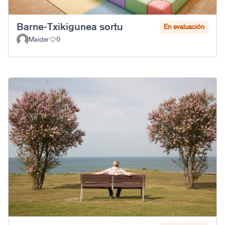
Barne-Txikigunea sortu
En evaluación
Maider
0