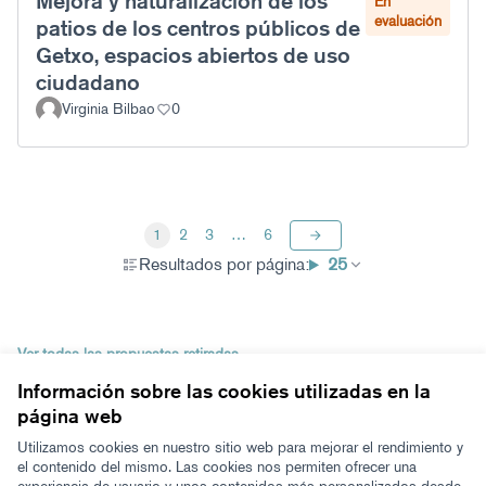
Mejora y naturalización de los
En
evaluación
patios de los centros públicos de
Getxo, espacios abiertos de uso
ciudadano
Virginia Bilbao
0
1
2
3
…
6
Resultados por página:
25
Ver todas las propuestas retiradas
Información sobre las cookies utilizadas en la
página web
Términos y condiciones de uso
Configuración de cookies
Utilizamos cookies en nuestro sitio web para mejorar el rendimiento y
Zeugaz en X
Zeugaz en Facebook
Zeugaz en Instagram
Zeugaz en YouTube
Zeugaz en GitHub
el contenido del mismo. Las cookies nos permiten ofrecer una