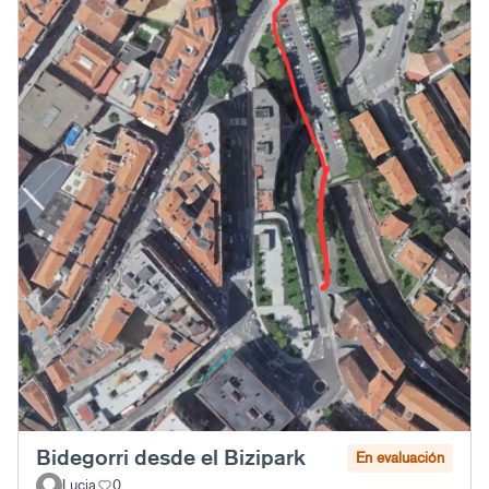
Bidegorri desde el Bizipark
En evaluación
Lucia
0