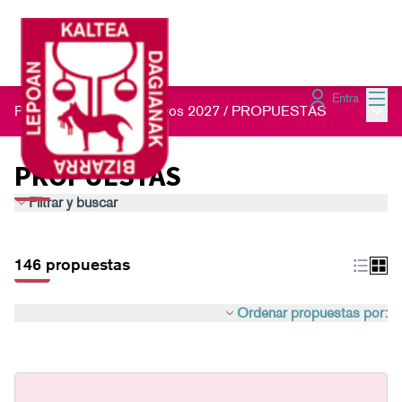
Menú
Entra
Menú 
Presupuestos Participativos 2027
/
PROPUESTAS
PROPUESTAS
Filtrar y buscar
146 propuestas
Ordenar propuestas por: