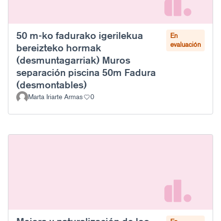
50 m-ko fadurako igerilekua
En
evaluación
bereizteko hormak
(desmuntagarriak) Muros
separación piscina 50m Fadura
(desmontables)
Marta Iriarte Armas
0