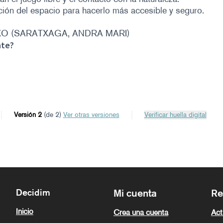
ión del espacio para hacerlo más accesible y seguro.
O (SARATXAGA, ANDRA MARI)
nte?
Versión 2
(de 2)
ver otras versiones
Verificar huella digital
Decidim
Mi cuenta
Re
Inicio
Crea una cuenta
Act