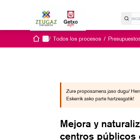
Inicio
Menú principal
/
Todos los procesos
/
Presupuestos
Zure proposamena jaso dugu/ Hemo
Eskerrik asko parte hartzeagatik!
Mejora y naturali
centros públicos 