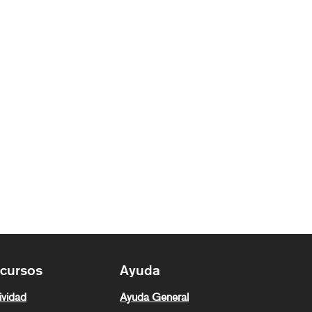
cursos
Ayuda
ividad
Ayuda General