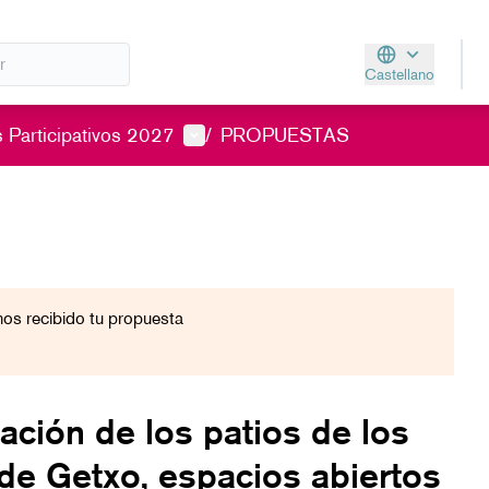
Castellano
Aukeratu hizkunt
Menú de usuario
 Participativos 2027
/
PROPUESTAS
s recibido tu propuesta
zación de los patios de los
de Getxo, espacios abiertos