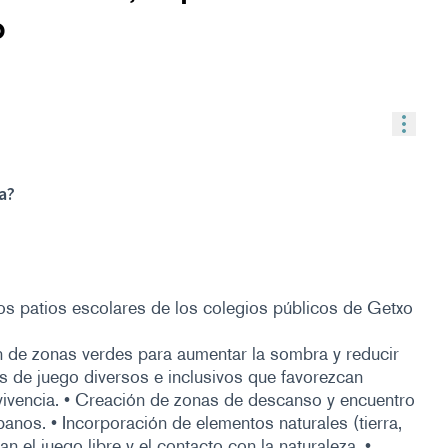
o
Contr
a?
los patios escolares de los colegios públicos de Getxo
ón de zonas verdes para aumentar la sombra y reducir
tos de juego diversos e inclusivos que favorezcan
nvivencia. • Creación de zonas de descanso y encuentro
nos. • Incorporación de elementos naturales (tierra,
 el juego libre y el contacto con la naturaleza. •