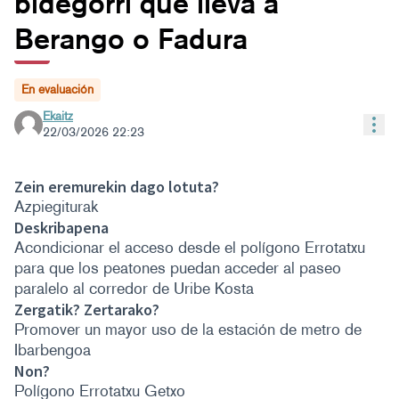
bidegorri que lleva a
Berango o Fadura
En evaluación
Ekaitz
Con
22/03/2026 22:23
Zein eremurekin dago lotuta?
Azpiegiturak
Deskribapena
Acondicionar el acceso desde el polígono Errotatxu
para que los peatones puedan acceder al paseo
paralelo al corredor de Uribe Kosta
Zergatik? Zertarako?
Promover un mayor uso de la estación de metro de
Ibarbengoa
Non?
Polígono Errotatxu Getxo