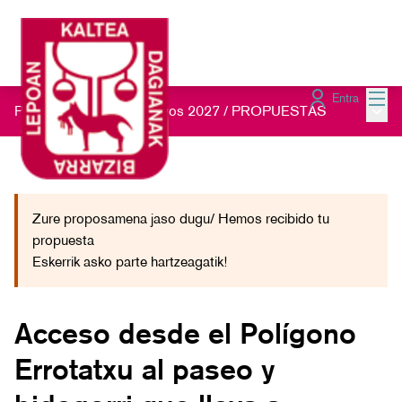
Menú
Entra
Menú 
Presupuestos Participativos 2027
/
PROPUESTAS
Zure proposamena jaso dugu/ Hemos recibido tu
propuesta
Eskerrik asko parte hartzeagatik!
Acceso desde el Polígono
Errotatxu al paseo y