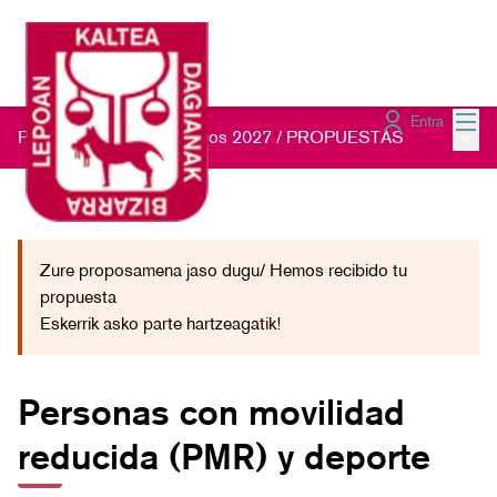
Menú
Entra
Menú 
Presupuestos Participativos 2027
/
PROPUESTAS
Zure proposamena jaso dugu/ Hemos recibido tu
propuesta
Eskerrik asko parte hartzeagatik!
Personas con movilidad
reducida (PMR) y deporte