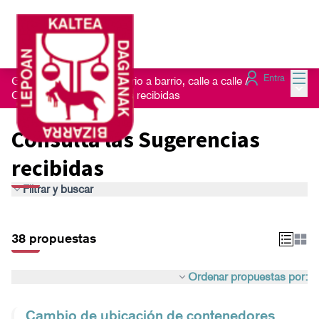
Menú
Entra
Getxo Txukun 2021 - Barrio a barrio, calle a calle
/
Menú 
Consulta las Sugerencias recibidas
Consulta las Sugerencias
recibidas
Filtrar y buscar
38 propuestas
Ordenar propuestas por:
Cambio de ubicación de contenedores