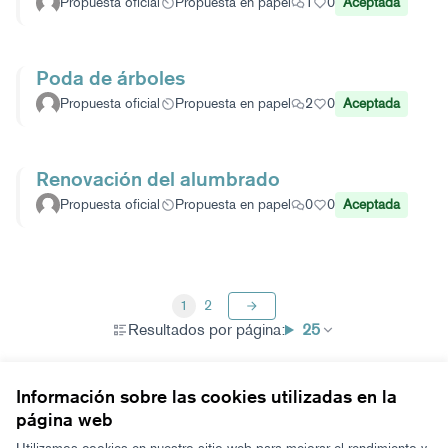
Propuesta oficial
Propuesta en papel
1
0
Aceptada
Poda de árboles
Propuesta oficial
Propuesta en papel
2
0
Aceptada
Renovación del alumbrado
Propuesta oficial
Propuesta en papel
0
0
Aceptada
1
2
Resultados por página:
25
Información sobre las cookies utilizadas en la
página web
Términos y condiciones de uso
Configuración de cookies