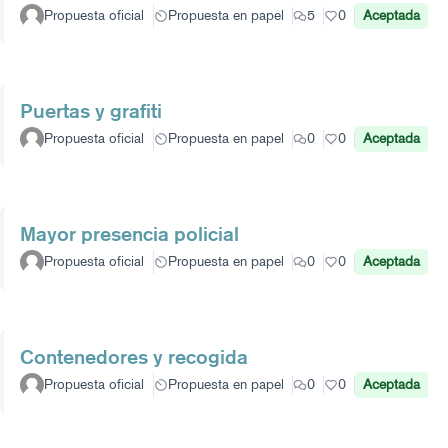
Propuesta oficial
Propuesta en papel
5
0
Aceptada
Puertas y grafiti
Propuesta oficial
Propuesta en papel
0
0
Aceptada
Mayor presencia policial
Propuesta oficial
Propuesta en papel
0
0
Aceptada
Contenedores y recogida
Propuesta oficial
Propuesta en papel
0
0
Aceptada