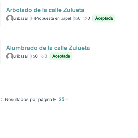
Arbolado de la calle Zulueta
uribasal
Propuesta en papel
0
0
Aceptada
Alumbrado de la calle Zulueta
uribasal
0
0
Aceptada
Resultados por página:
25