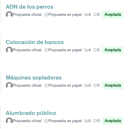
ADN de los perros
Propuesta oficial
Propuesta en papel
4
0
Aceptada
Colocación de bancos
Propuesta oficial
Propuesta en papel
4
0
Aceptada
Máquinas sopladoras
Propuesta oficial
Propuesta en papel
0
0
Aceptada
Alumbrado público
Propuesta oficial
Propuesta en papel
0
0
Aceptada