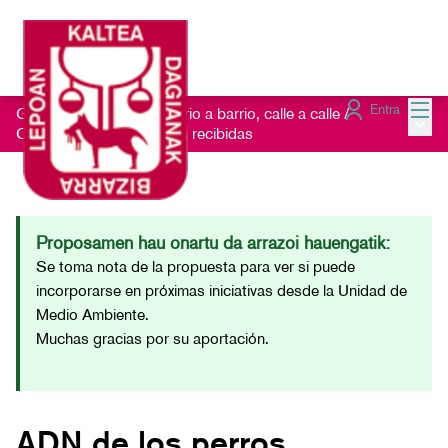
Menú
Entra
Getxo Txukun 2021 - Barrio a barrio, calle a calle
/
Menú 
Consulta las Sugerencias recibidas
Proposamen hau onartu da arrazoi hauengatik:
Se toma nota de la propuesta para ver si puede
incorporarse en próximas iniciativas desde la Unidad de
Medio Ambiente.
Muchas gracias por su aportación.
ADN de los perros