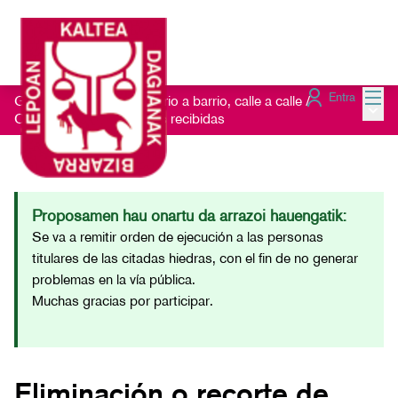
Menú
Entra
Getxo Txukun 2021 - Barrio a barrio, calle a calle
/
Menú 
Consulta las Sugerencias recibidas
Proposamen hau onartu da arrazoi hauengatik:
Se va a remitir orden de ejecución a las personas
titulares de las citadas hiedras, con el fin de no generar
problemas en la vía pública.
Muchas gracias por participar.
Eliminación o recorte de