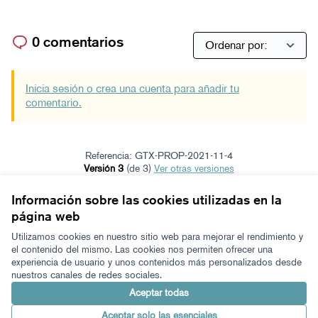
0 comentarios
Inicia sesión o crea una cuenta para añadir tu
comentario.
Referencia: GTX-PROP-2021-11-4
Versión 3
(de 3)
ver otras versiones
Verificar huella digital
Información sobre las cookies utilizadas en la
página web
Términos y condiciones de uso
Configuración de cookies
Utilizamos cookies en nuestro sitio web para mejorar el rendimiento y
Zeugaz en X
Zeugaz en Facebook
Zeugaz en Instagram
Zeugaz en YouTube
Zeugaz en GitHub
el contenido del mismo. Las cookies nos permiten ofrecer una
experiencia de usuario y unos contenidos más personalizados desde
(Enlace externo)
(Enlace externo)
(Enlace externo)
(Enlace externo)
(Enlace externo)
nuestros canales de redes sociales.
Castellano
Aukeratu hizkuntza
Elegir el idioma
Aceptar todas
Aceptar solo las esenciales