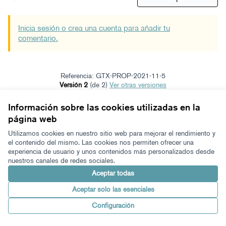
Inicia sesión o crea una cuenta para añadir tu
comentario.
Referencia: GTX-PROP-2021-11-5
Versión 2
(de 2)
ver otras versiones
Verificar huella digital
Información sobre las cookies utilizadas en la
página web
Términos y condiciones de uso
Configuración de cookies
Utilizamos cookies en nuestro sitio web para mejorar el rendimiento y
Zeugaz en X
Zeugaz en Facebook
Zeugaz en Instagram
Zeugaz en YouTube
Zeugaz en GitHub
el contenido del mismo. Las cookies nos permiten ofrecer una
experiencia de usuario y unos contenidos más personalizados desde
(Enlace externo)
(Enlace externo)
(Enlace externo)
(Enlace externo)
(Enlace externo)
nuestros canales de redes sociales.
Castellano
Aukeratu hizkuntza
Elegir el idioma
Aceptar todas
Aceptar solo las esenciales
Con licenci
(Enlace exter
Configuración
Made with ❤️
Web creada con software libre.
(Enlace externo)
(Enlace externo)