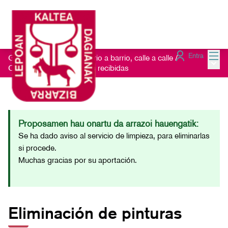
Menú
Entra
Getxo Txukun 2021 - Barrio a barrio, calle a calle
/
Menú 
Consulta las Sugerencias recibidas
Proposamen hau onartu da arrazoi hauengatik:
Se ha dado aviso al servicio de limpieza, para eliminarlas
si procede.
Muchas gracias por su aportación.
Eliminación de pinturas