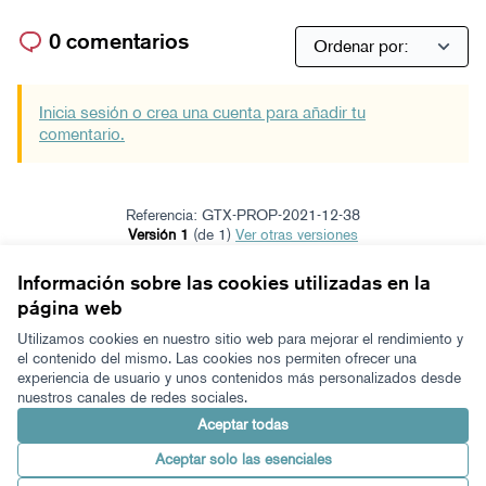
0 comentarios
Inicia sesión o crea una cuenta para añadir tu
comentario.
Referencia: GTX-PROP-2021-12-38
Versión 1
(de 1)
ver otras versiones
Verificar huella digital
Información sobre las cookies utilizadas en la
página web
Términos y condiciones de uso
Configuración de cookies
Utilizamos cookies en nuestro sitio web para mejorar el rendimiento y
Zeugaz en X
Zeugaz en Facebook
Zeugaz en Instagram
Zeugaz en YouTube
Zeugaz en GitHub
el contenido del mismo. Las cookies nos permiten ofrecer una
experiencia de usuario y unos contenidos más personalizados desde
(Enlace externo)
(Enlace externo)
(Enlace externo)
(Enlace externo)
(Enlace externo)
nuestros canales de redes sociales.
Castellano
Aukeratu hizkuntza
Elegir el idioma
Aceptar todas
Aceptar solo las esenciales