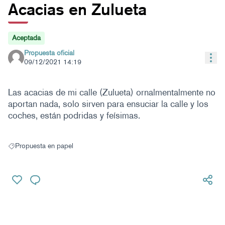
Acacias en Zulueta
Aceptada
Propuesta oficial
Con
09/12/2021 14:19
Las acacias de mi calle (Zulueta) ornalmentalmente no
aportan nada, solo sirven para ensuciar la calle y los
coches, están podridas y feísimas.
Propuesta en papel
Resultados al filtrar por: Propuesta en papel