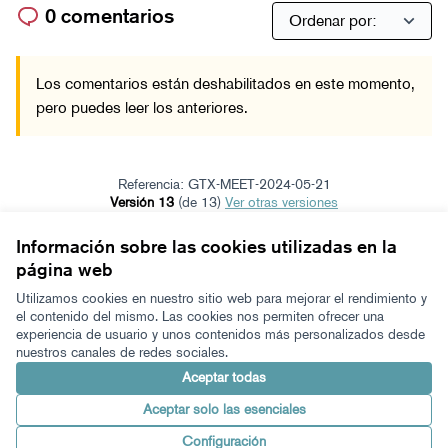
0 comentarios
Los comentarios están deshabilitados en este momento,
pero puedes leer los anteriores.
Referencia: GTX-MEET-2024-05-21
Versión 13
(de 13)
ver otras versiones
Añadir al calendario
Información sobre las cookies utilizadas en la
página web
Términos y condiciones de uso
Configuración de cookies
Utilizamos cookies en nuestro sitio web para mejorar el rendimiento y
Zeugaz en X
Zeugaz en Facebook
Zeugaz en Instagram
Zeugaz en YouTube
Zeugaz en GitHub
el contenido del mismo. Las cookies nos permiten ofrecer una
experiencia de usuario y unos contenidos más personalizados desde
(Enlace externo)
(Enlace externo)
(Enlace externo)
(Enlace externo)
(Enlace externo)
nuestros canales de redes sociales.
Castellano
Aukeratu hizkuntza
Elegir el idioma
Aceptar todas
Aceptar solo las esenciales
Con licenci
(Enlace exter
Configuración