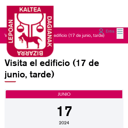
Menú
Entra
Menú 
Visita el edificio
/
Visita el edificio (17 de junio, tarde)
Visita el edificio (17 de
junio, tarde)
JUNIO
17
2024