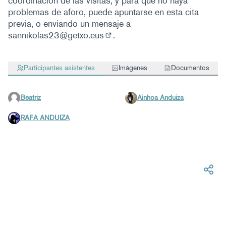
coordinación de las visitas, y para que no haya
problemas de aforo, puede apuntarse en esta cita
previa, o enviando un mensaje a
sannikolas23@getxo.eus
.
(Abrir en una pestaña nueva)
Participantes asistentes
Imágenes
Documentos
Beatriz
Ainhoa Anduiza
RAFA ANDUIZA