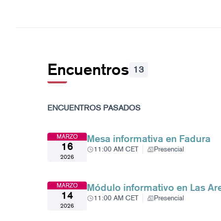
Encuentros
13
Saltar el mapa
El siguiente elemento es un mapa que presenta los c
+
ENCUENTROS PASADOS
−
Mesa informativa en Fadura
MARZO
16
11:00 AM CET
Presencial
2026
Módulo informativo en Las Ar
MARZO
14
11:00 AM CET
Presencial
2026