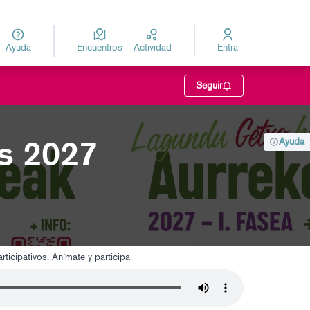
Ayuda
Encuentros
Actividad
Entra
za
Elegir el idioma
Seguir
os 2027
Ayuda
rticipativos. Anímate y participa