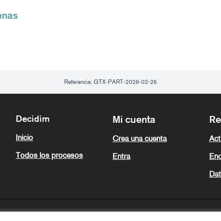
enas
Referencia: GTX-PART-2026-02-26
Decidim
Mi cuenta
Re
Inicio
Crea una cuenta
Act
Todos los procesos
Entra
Enc
Dat