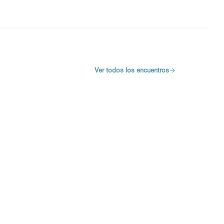
Ver todos los encuentros
Leaflet
|
©
HERE maps
uede utilizar con un lector de pantalla pero puede ser difícil de 