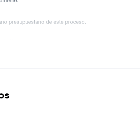
camente.
ario presupuestario de este proceso.
citar?
mios o contrataciones de personal.
signación presupuestaria.
s vigentes y las que impliquen asignación
, discriminatorio o que no respeten el
os