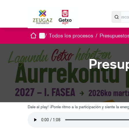
Inicio
Menú principal
/
Todos los procesos
/
Presupuestos
Presup
Dale al play! ¡Ponle ritmo a la participación y siente la en