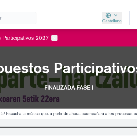
Castellano
Aukeratu hizkunt
Menú de usuario
 Participativos 2027
uestos Participativ
FINALIZADA FASE I
ergía! Escucha la música que, a partir de ahora, acompañará a los procesos pa