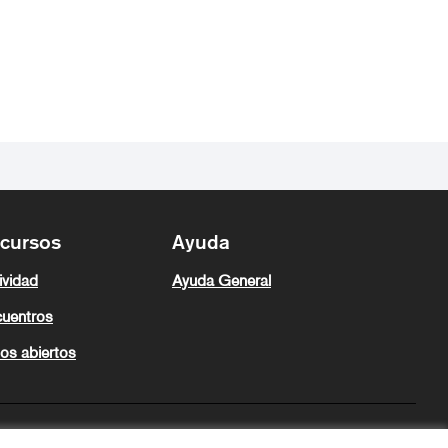
cursos
Ayuda
ividad
Ayuda General
uentros
os abiertos
Zeugaz en X
Zeugaz en Facebook
Zeugaz en Instagram
Zeugaz en YouTube
Zeugaz en GitHub
Castellano