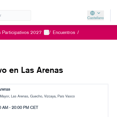
Castellano
Aukeratu hizkunt
Menú de usuario
 Participativos 2027
/
Encuentros
/
vo en Las Arenas
Arenas
 Mayor, Las Arenas, Guecho, Vizcaya, País Vasco
0 AM
-
20:00 PM CET