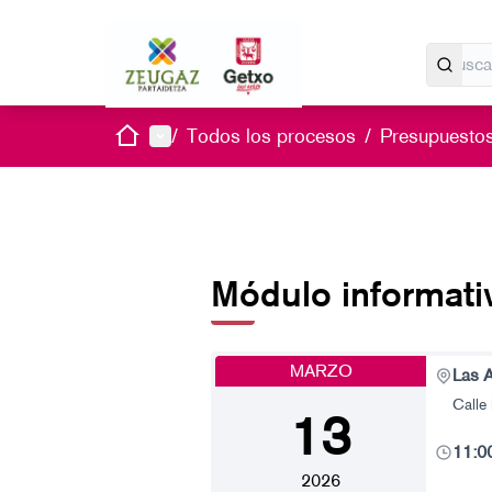
Inicio
Menú principal
/
Todos los procesos
/
Presupuestos
Módulo informati
MARZO
Las 
Calle
13
11:0
2026