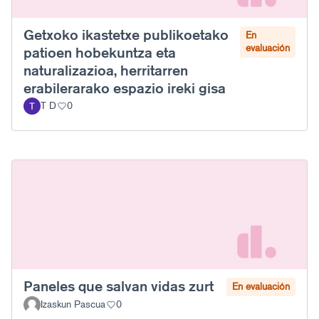
Getxoko ikastetxe publikoetako
En
evaluación
patioen hobekuntza eta
naturalizazioa, herritarren
erabilerarako espazio ireki gisa
T D
0
Paneles que salvan vidas zurt
En evaluación
Izaskun Pascua
0