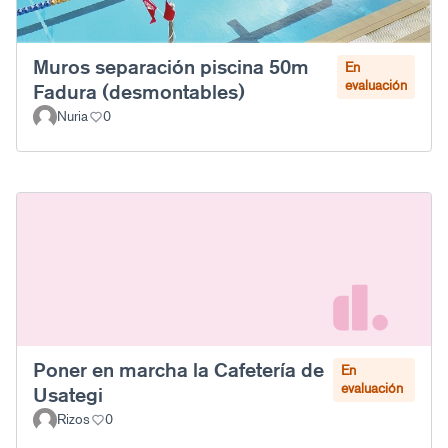
Muros separación piscina 50m
En
evaluación
Fadura (desmontables)
Nuria
0
Poner en marcha la Cafetería de
En
evaluación
Usategi
Rizos
0