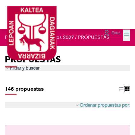
Menú
Entra
Menú 
Presupuestos Participativos 2027
/
PROPUESTAS
PROPUESTAS
Filtrar y buscar
146 propuestas
Ordenar propuestas por: