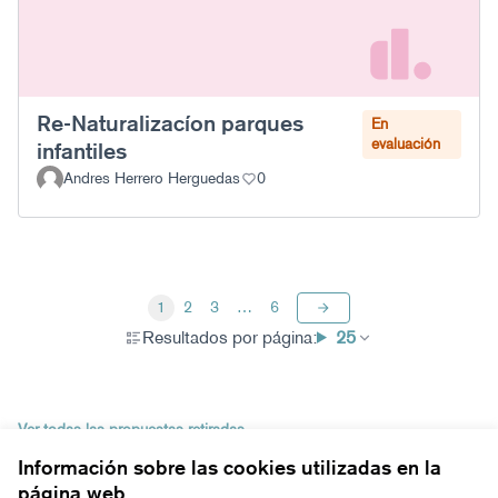
Re-Naturalizacíon parques
En
evaluación
infantiles
Andres Herrero Herguedas
0
1
2
3
…
6
Resultados por página:
25
Ver todas las propuestas retiradas
Información sobre las cookies utilizadas en la
página web