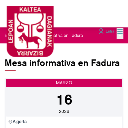
Menú
Entra
Menú 
Encuentros
/
Mesa informativa en Fadura
Mesa informativa en Fadura
MARZO
16
2026
Algorta