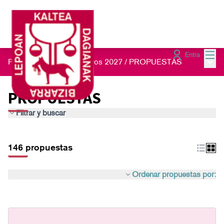
Menú
Entra
Menú 
Presupuestos Participativos 2027
/
PROPUESTAS
PROPUESTAS
Filtrar y buscar
146 propuestas
Ordenar propuestas por: