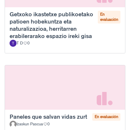
Getxoko ikastetxe publikoetako
En
evaluación
patioen hobekuntza eta
naturalizazioa, herritarren
erabilerarako espazio ireki gisa
T D
0
Paneles que salvan vidas zurt
En evaluación
Izaskun Pascua
0