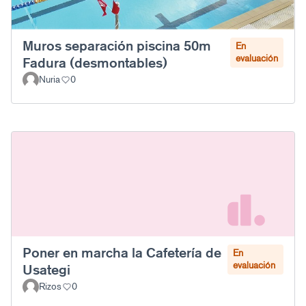
Muros separación piscina 50m
En
evaluación
Fadura (desmontables)
Nuria
0
Poner en marcha la Cafetería de
En
evaluación
Usategi
Rizos
0