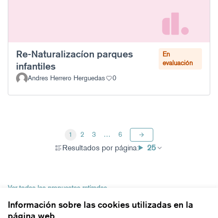
Re-Naturalizacíon parques
En
evaluación
infantiles
Andres Herrero Herguedas
0
1
2
3
…
6
Resultados por página:
25
Ver todas las propuestas retiradas
Información sobre las cookies utilizadas en la
página web