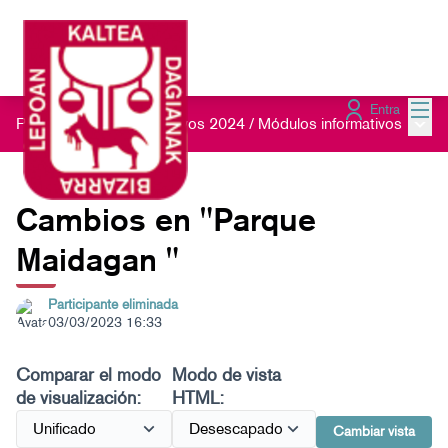
Menú
Entra
Menú 
Presupuestos Participativos 2024
/
Módulos informativos
Cambios en "Parque
Maidagan "
Participante eliminada
03/03/2023 16:33
Comparar el modo
Modo de vista
de visualización:
HTML:
Cambiar vista