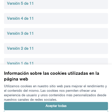
Versión 5 de 11
Versión 4 de 11
Versión 3 de 11
Versión 2 de 11
Versión 1 de 11
Información sobre las cookies utilizadas en la
página web
Términos y condiciones de uso
Configuración de cookies
Utilizamos cookies en nuestro sitio web para mejorar el rendimiento y
Zeugaz en X
Zeugaz en Facebook
Zeugaz en Instagram
Zeugaz en YouTube
Zeugaz en GitHub
el contenido del mismo. Las cookies nos permiten ofrecer una
experiencia de usuario y unos contenidos más personalizados desde
(Enlace externo)
(Enlace externo)
(Enlace externo)
(Enlace externo)
(Enlace externo)
nuestros canales de redes sociales.
Castellano
Aukeratu hizkuntza
Elegir el idioma
Aceptar todas