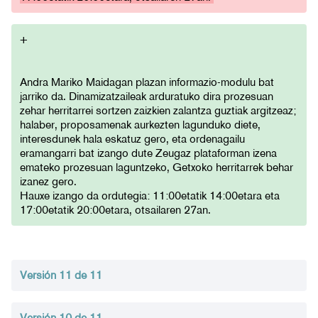
+
Andra Mariko Maidagan plazan informazio-modulu bat
jarriko da. Dinamizatzaileak arduratuko dira prozesuan
zehar herritarrei sortzen zaizkien zalantza guztiak argitzeaz;
halaber, proposamenak aurkezten lagunduko diete,
interesdunek hala eskatuz gero, eta ordenagailu
eramangarri bat izango dute Zeugaz plataforman izena
emateko prozesuan laguntzeko, Getxoko herritarrek behar
izanez gero.
Hauxe izango da ordutegia: 11:00etatik 14:00etara eta
17:00etatik 20:00etara, otsailaren 27an.
Versión 11 de 11
Versión 10 de 11