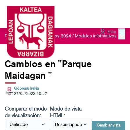
Menú
Entra
Menú 
Presupuestos Participativos 2024
/
Módulos informativos
Cambios en "Parque
Maidagan "
Gobernu Irekia
27/02/2023 10:27
Comparar el modo
Modo de vista
de visualización:
HTML:
Cambiar vista