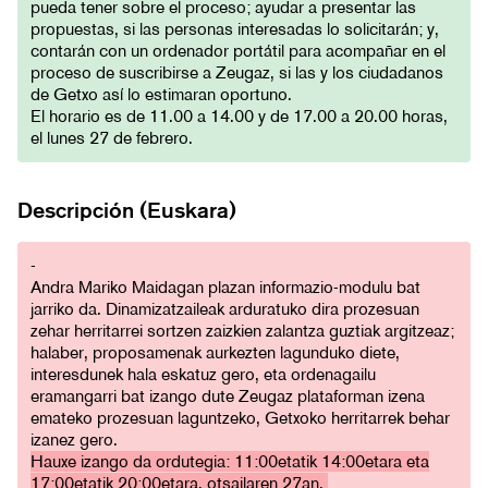
pueda tener sobre el proceso; ayudar a presentar las
propuestas, si las personas interesadas lo solicitarán; y,
contarán con un ordenador portátil para acompañar en el
proceso de suscribirse a Zeugaz, si las y los ciudadanos
de Getxo así lo estimaran oportuno.
El horario es de 11.00 a 14.00 y de 17.00 a 20.00 horas,
el lunes 27 de febrero.
Descripción (Euskara)
-
Andra Mariko Maidagan plazan informazio-modulu bat
jarriko da. Dinamizatzaileak arduratuko dira prozesuan
zehar herritarrei sortzen zaizkien zalantza guztiak argitzeaz;
halaber, proposamenak aurkezten lagunduko diete,
interesdunek hala eskatuz gero, eta ordenagailu
eramangarri bat izango dute Zeugaz plataforman izena
emateko prozesuan laguntzeko, Getxoko herritarrek behar
izanez gero.
Hauxe izango da ordutegia: 11:00etatik 14:00etara eta
17:00etatik 20:00etara, otsailaren 27an.