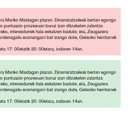
dra Mariko Maidagan plazan. Dinamizatzaileak bertan egongo
ko puntuazio-prozesuari buruz izan ditzaketen zalantza
zeko, interesdunek hala eskatzen badute; eta, Zeugazera
rdenagailu eramangarri bat izango dute, Getxoko herritarrek
ta 17: 00etatik 20: 00etara, irailaren 14an.
dra Mariko Maidagan plazan. Dinamizatzaileak bertan egongo
ko puntuazio-prozesuari buruz izan ditzaketen zalantza
zeko, interesdunek hala eskatzen badute; eta, Zeugazera
rdenagailu eramangarri bat izango dute, Getxoko herritarrek
ta 17: 00etatik 20: 00etara, irailaren 14an.