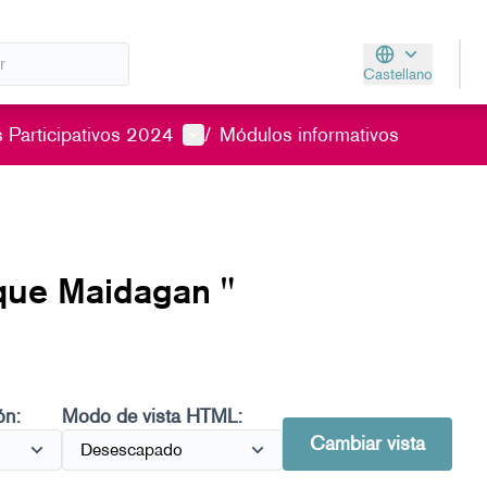
Castellano
Aukeratu hizkunt
Menú de usuario
 Participativos 2024
/
Módulos informativos
que Maidagan "
ón:
Modo de vista HTML:
Cambiar vista