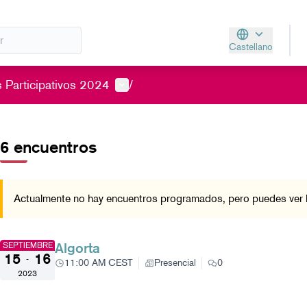
Castellano
Aukeratu hizkunt
Menú de usuario
 Participativos 2024
/
 el mapa
nte elemento es un mapa que presenta los componentes de esta págin
6 encuentros
Actualmente no hay encuentros programados, pero puedes ver l
Algorta
SEPTIEMBRE
15
16
-
11:00 AM CEST
Presencial
0
2023