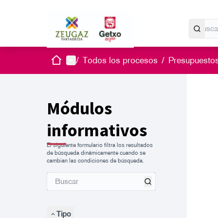
Inicio
Menú principal
/
Todos los procesos
/
Presupuestos
Saltar
El siguie
+
−
Módulos
informativos
El siguiente formulario filtra los resultados
de búsqueda dinámicamente cuando se
cambian las condiciones de búsqueda.
Tipo