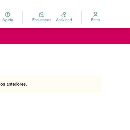
Ayuda
Encuentros
Actividad
Entra
za
Elegir el idioma
Leaflet
|
©
HERE maps
a como puntos en el mapa. El elemento se puede utilizar con un lec
os anteriores.