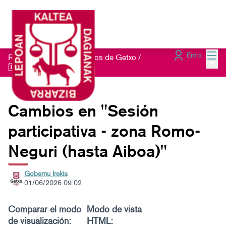
Menú
Entra
Red de Refugios Climáticos de Getxo
/
Menú 
🗓️Sesiones presenciales
Cambios en "Sesión
participativa - zona Romo-
Neguri (hasta Aiboa)"
Gobernu Irekia
01/06/2026 09:02
Comparar el modo
Modo de vista
de visualización:
HTML: