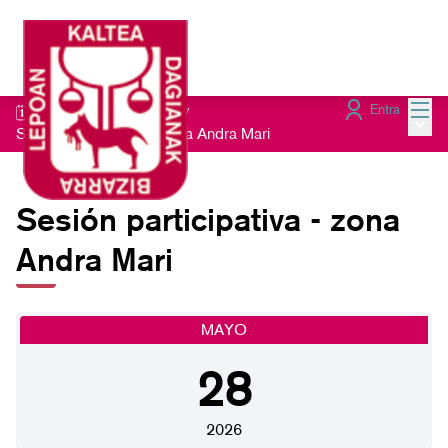
Menú
Entra
🗓️Sesiones presenciales
/
Menú 
Sesión participativa - zona Andra Mari
Sesión participativa - zona
Andra Mari
MAYO
28
2026