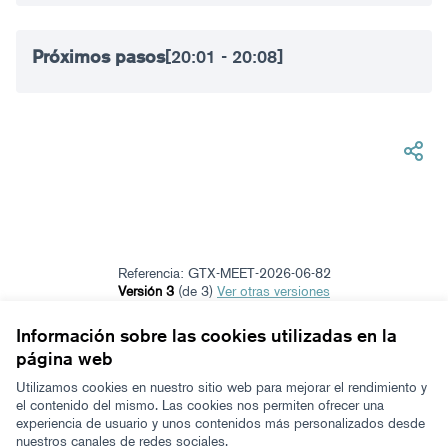
Próximos pasos
[20:01 - 20:08]
Referencia: GTX-MEET-2026-06-82
Versión 3
(de 3)
ver otras versiones
Añadir al calendario
Información sobre las cookies utilizadas en la
página web
Términos y condiciones de uso
Configuración de cookies
Utilizamos cookies en nuestro sitio web para mejorar el rendimiento y
Zeugaz en X
Zeugaz en Facebook
Zeugaz en Instagram
Zeugaz en YouTube
Zeugaz en GitHub
el contenido del mismo. Las cookies nos permiten ofrecer una
experiencia de usuario y unos contenidos más personalizados desde
(Enlace externo)
(Enlace externo)
(Enlace externo)
(Enlace externo)
(Enlace externo)
nuestros canales de redes sociales.
Castellano