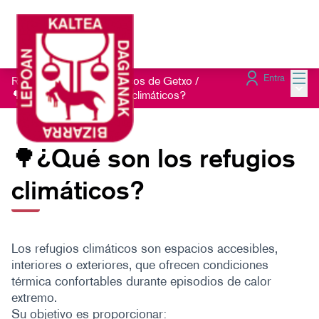
Menú
Entra
Red de Refugios Climáticos de Getxo
/
Menú 
🌳¿Qué son los refugios climáticos?
🌳¿Qué son los refugios
climáticos?
Los refugios climáticos son espacios accesibles,
interiores o exteriores, que ofrecen condiciones
térmica confortables durante episodios de calor
extremo.
Su objetivo es proporcionar: