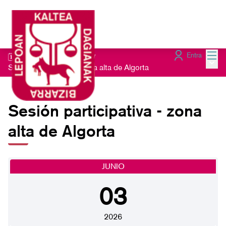
Menú
Entra
🗓️Sesiones presenciales
/
Menú 
Sesión participativa - zona alta de Algorta
Sesión participativa - zona
alta de Algorta
JUNIO
03
2026