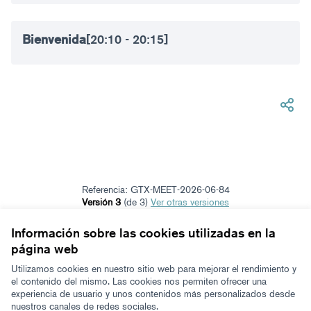
Bienvenida
[20:10 - 20:15]
Referencia: GTX-MEET-2026-06-84
Versión 3
(de 3)
ver otras versiones
Añadir al calendario
Información sobre las cookies utilizadas en la
página web
Términos y condiciones de uso
Configuración de cookies
Utilizamos cookies en nuestro sitio web para mejorar el rendimiento y
Zeugaz en X
Zeugaz en Facebook
Zeugaz en Instagram
Zeugaz en YouTube
Zeugaz en GitHub
el contenido del mismo. Las cookies nos permiten ofrecer una
experiencia de usuario y unos contenidos más personalizados desde
(Enlace externo)
(Enlace externo)
(Enlace externo)
(Enlace externo)
(Enlace externo)
nuestros canales de redes sociales.
Castellano