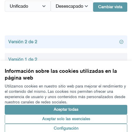
Cambiar vista
Versión 2 de 2
Versión 1 de 2
Información sobre las cookies utilizadas en la
página web
Términos y condiciones de uso
Configuración de cookies
Utilizamos cookies en nuestro sitio web para mejorar el rendimiento y
Zeugaz en X
Zeugaz en Facebook
Zeugaz en Instagram
Zeugaz en YouTube
Zeugaz en GitHub
el contenido del mismo. Las cookies nos permiten ofrecer una
experiencia de usuario y unos contenidos más personalizados desde
(Enlace externo)
(Enlace externo)
(Enlace externo)
(Enlace externo)
(Enlace externo)
nuestros canales de redes sociales.
Castellano
Aukeratu hizkuntza
Elegir el idioma
Aceptar todas
Aceptar solo las esenciales
Con licenci
(Enlace exter
Configuración
Made with ❤️
Web creada con software libre.