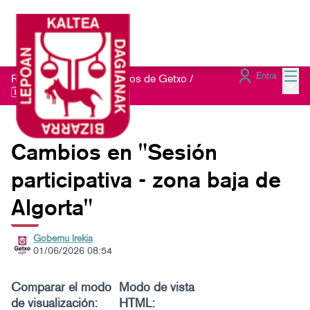
Menú
Entra
Red de Refugios Climáticos de Getxo
/
Menú 
🗓️Sesiones presenciales
Cambios en "Sesión
participativa - zona baja de
Algorta"
Gobernu Irekia
01/06/2026 08:54
Comparar el modo
Modo de vista
de visualización:
HTML: