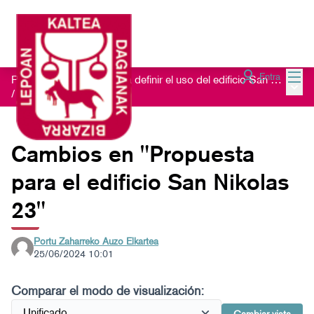
Menú
Entra
Proceso de escucha para definir el uso del edificio San Nikolas 23
Menú 
/
Ideas recibidas
Cambios en "Propuesta
para el edificio San Nikolas
23"
Portu Zaharreko Auzo Elkartea
25/06/2024 10:01
Comparar el modo de visualización: