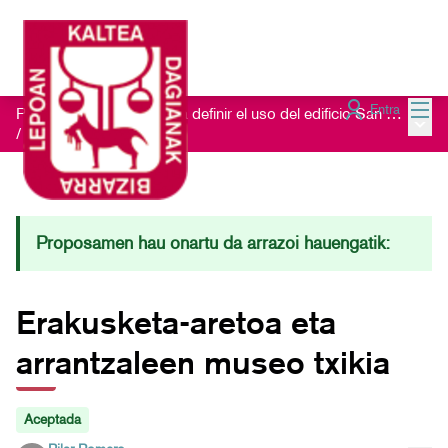
Menú
Entra
Proceso de escucha para definir el uso del edificio San Nikolas 23
Menú 
/
Ideas recibidas
Proposamen hau onartu da arrazoi hauengatik:
Erakusketa-aretoa eta
arrantzaleen museo txikia
Aceptada