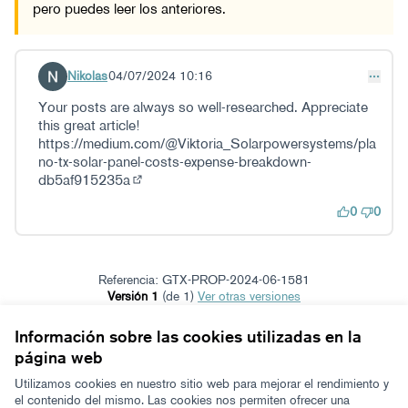
pero puedes leer los anteriores.
Nikolas
04/07/2024 10:16
Comentario 69
Your posts are always so well-researched. Appreciate
this great article!
https://medium.com/@Viktoria_Solarpowersystems/pla
no-tx-solar-panel-costs-expense-breakdown-
db5af915235a
(Enlace externo)
0
0
Referencia: GTX-PROP-2024-06-1581
Versión 1
(de 1)
ver otras versiones
Verificar huella digital
Información sobre las cookies utilizadas en la
página web
Términos y condiciones de uso
Configuración de cookies
Utilizamos cookies en nuestro sitio web para mejorar el rendimiento y
Zeugaz en X
Zeugaz en Facebook
Zeugaz en Instagram
Zeugaz en YouTube
Zeugaz en GitHub
el contenido del mismo. Las cookies nos permiten ofrecer una