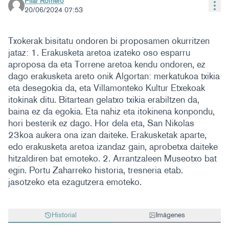
Pilar Romero
Con
20/06/2024 07:53
Txokerak bisitatu ondoren bi proposamen okurritzen
jataz: 1. Erakusketa aretoa izateko oso esparru
aproposa da eta Torrene aretoa kendu ondoren, ez
dago erakusketa areto onik Algortan: merkatukoa txikia
eta desegokia da, eta Villamonteko Kultur Etxekoak
itokinak ditu. Bitartean gelatxo txikia erabiltzen da,
baina ez da egokia. Eta nahiz eta itokinena konpondu,
hori besterik ez dago. Hor dela eta, San Nikolas
23koa aukera ona izan daiteke. Erakusketak aparte,
edo erakusketa aretoa izandaz gain, aprobetxa daiteke
hitzaldiren bat emoteko. 2. Arrantzaleen Museotxo bat
egin. Portu Zaharreko historia, tresneria etab.
jasotzeko eta ezagutzera emoteko.
Historial
Imágenes