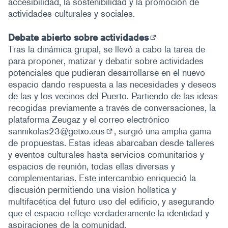
accesibilidad, la sostenibilidad y la promoción de
actividades culturales y sociales.
Debate abierto sobre actividades
(Abrir en una pest
Tras la dinámica grupal, se llevó a cabo la tarea de
para proponer, matizar y debatir sobre actividades
potenciales que pudieran desarrollarse en el nuevo
espacio dando respuesta a las necesidades y deseos
de las y los vecinos del Puerto. Partiendo de las ideas
recogidas previamente a través de conversaciones, la
plataforma Zeugaz y el correo electrónico
sannikolas23@getxo.eus
, surgió una amplia gama
(Abrir en una pestaña nueva)
de propuestas. Estas ideas abarcaban desde talleres
y eventos culturales hasta servicios comunitarios y
espacios de reunión, todas ellas diversas y
complementarias. Este intercambio enriqueció la
discusión permitiendo una visión holística y
multifacética del futuro uso del edificio, y asegurando
que el espacio refleje verdaderamente la identidad y
aspiraciones de la comunidad.