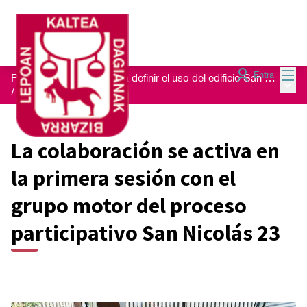
Menú
Entra
Proceso de escucha para definir el uso del edificio San Nikolas 23
Menú 
/
Blog
La colaboración se activa en
la primera sesión con el
grupo motor del proceso
participativo San Nicolás 23