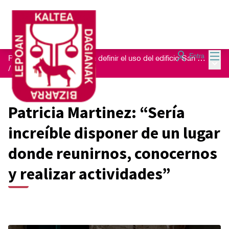
Menú
Entra
Proceso de escucha para definir el uso del edificio San Nikolas 23
Menú 
/
Blog
Patricia Martinez: “Sería
increíble disponer de un lugar
donde reunirnos, conocernos
y realizar actividades”